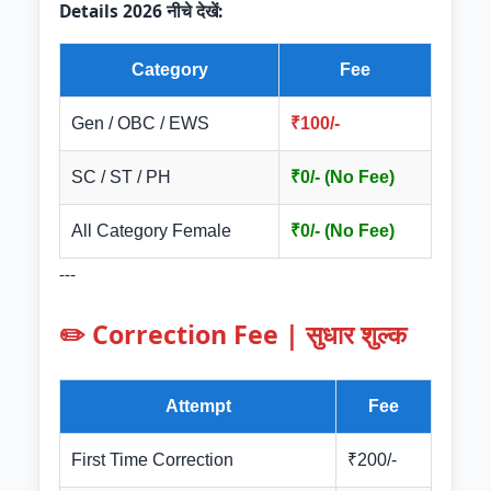
Details 2026 नीचे देखें:
Category
Fee
Gen / OBC / EWS
₹100/-
SC / ST / PH
₹0/- (No Fee)
All Category Female
₹0/- (No Fee)
---
✏️ Correction Fee | सुधार शुल्क
Attempt
Fee
First Time Correction
₹200/-